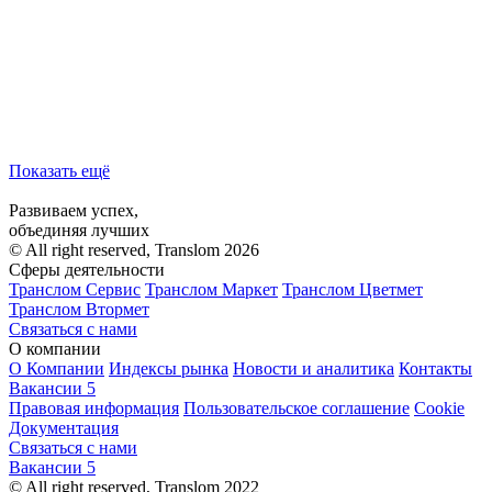
Показать ещё
Развиваем успех,
объединяя лучших
© All right reserved, Translom 2026
Сферы деятельности
Транслом Сервис
Транслом Маркет
Транслом Цветмет
Транслом Втормет
Связаться с нами
О компании
О Компании
Индексы рынка
Новости и аналитика
Контакты
Вакансии
5
Правовая информация
Пользовательское соглашение
Cookie
Документация
Связаться с нами
Вакансии
5
© All right reserved, Translom 2022