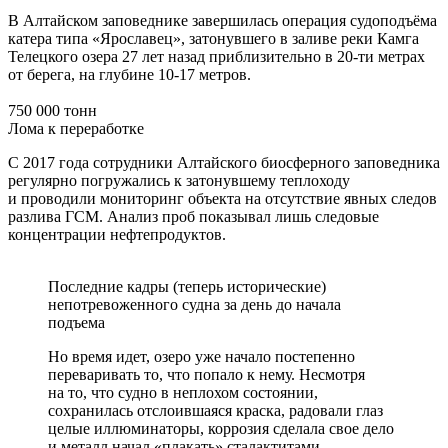
В Алтайском заповеднике завершилась операция судоподъёма
катера типа «Ярославец», затонувшего в заливе реки Камга
Телецкого озера 27 лет назад приблизительно в 20-ти метрах
от берега, на глубине 10-17 метров.
750 000 тонн
Лома к переработке
С 2017 года сотрудники Алтайского биосферного заповедника
регулярно погружались к затонувшему теплоходу
и проводили мониторинг объекта на отсутствие явных следов
разлива ГСМ. Анализ проб показывал лишь следовые
концентрации нефтепродуктов.
Последние кадры (теперь исторические)
непотревоженного судна за день до начала
подъема
Но время идет, озеро уже начало постепенно
переваривать то, что попало к нему. Несмотря
на то, что судно в неплохом состоянии,
сохранилась отслоившаяся краска, радовали глаз
целые иллюминаторы, коррозия сделала свое дело
и металл начал «плакать» сталактитами