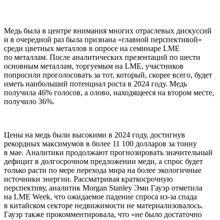
Медь была в центре внимания многих отраслевых дискуссий
и в очередной раз была признана «главной перспективой»
среди цветных металлов в опросе на семинаре LME
по металлам. После аналитических презентаций по шести
основным металлам, торгуемым на LME, участников
попросили проголосовать за тот, который, скорее всего, будет
иметь наибольший потенциал роста в 2024 году. Медь
получила 46% голосов, а олово, находящееся на втором месте,
получило 36%.
Цены на медь были высокими в 2024 году, достигнув
рекордных максимумов в более 11 100 долларов за тонну
в мае. Аналитики продолжают прогнозировать значительный
дефицит в долгосрочном предложении меди, а спрос будет
только расти по мере перехода мира на более экологичные
источники энергии. Рассматривая краткосрочную
перспективу, аналитик Morgan Stanley Эми Гауэр отметила
на LME Week, что ожидаемое падение спроса из-за спада
в китайском секторе недвижимости не материализовалось.
Гауэр также прокомментировала, что «не было достаточно