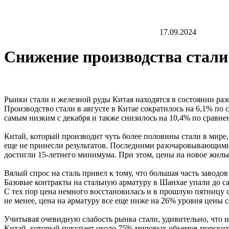
17.09.2024
Снижение производства стали
Рынки стали и железной руды Китая находятся в состоянии ра
Производство стали в августе в Китае сократилось на 6,1% по
самым низким с декабря и также снизилось на 10,4% по сравнен
Китай, который производит чуть более половины стали в мире,
еще не принесли результатов. Последними разочаровывающими 
достигли 15-летнего минимума. При этом, цены на новое жиль
Вялый спрос на сталь привел к тому, что большая часть завод
Базовые контракты на стальную арматуру в Шанхае упали до сам
С тех пор цена немного восстановилась и в прошлую пятницу с
не менее, цена на арматуру все еще ниже на 26% уровня цены с 
Учитывая очевидную слабость рынка стали, удивительно, что и
Китай, который покупает около 75% мировых объемов морских п