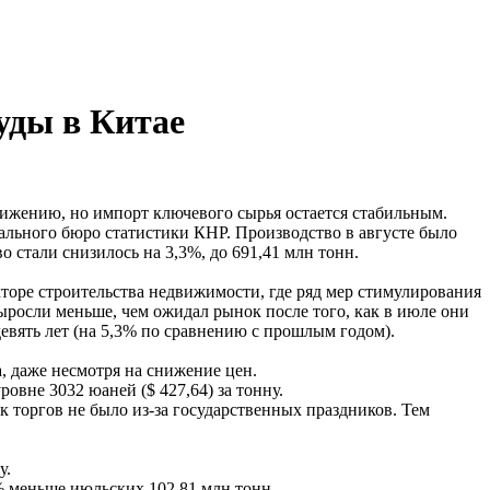
уды в Китае
нижению, но импорт ключевого сырья остается стабильным.
нального бюро статистики КНР. Производство в августе было
о стали снизилось на 3,3%, до 691,41 млн тонн.
кторе строительства недвижимости, где ряд мер стимулирования
ыросли меньше, чем ожидал рынок после того, как в июле они
евять лет (на 5,3% по сравнению с прошлым годом).
а, даже несмотря на снижение цен.
овне 3032 юаней ($ 427,64) за тонну.
к торгов не было из-за государственных праздников. Тем
у.
% меньше июльских 102,81 млн тонн.