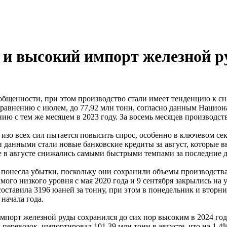
 и высокий импорт железной р
зобщенности, при этом производство стали имеет тенденцию к с
 сравнению с июлем, до 77,92 млн тонн, согласно данным Нацио
ию с тем же месяцем в 2023 году. За восемь месяцев производств
 изо всех сил пытается повысить спрос, особенно в ключевом се
данными стали новые банковские кредиты за август, которые в
е в августе снижались самыми быстрыми темпами за последние д
ов понесла убытки, поскольку они сохранили объемы производств
ого низкого уровня с мая 2020 года и 9 сентября закрылись на ур
оставила 3196 юаней за тонну, при этом в понедельник и вторни
начала года.
мпорт железной руды сохранился до сих пор высоким в 2024 год
еревозок, импортировал 101,39 млн тонн в августе, что на 1,4