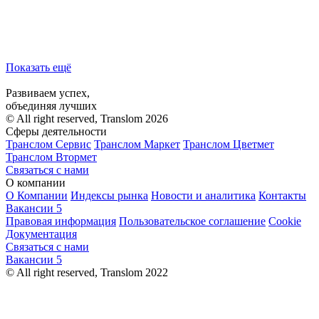
Показать ещё
Развиваем успех,
объединяя лучших
© All right reserved, Translom 2026
Сферы деятельности
Транслом Сервис
Транслом Маркет
Транслом Цветмет
Транслом Втормет
Связаться с нами
О компании
О Компании
Индексы рынка
Новости и аналитика
Контакты
Вакансии
5
Правовая информация
Пользовательское соглашение
Cookie
Документация
Связаться с нами
Вакансии
5
© All right reserved, Translom 2022