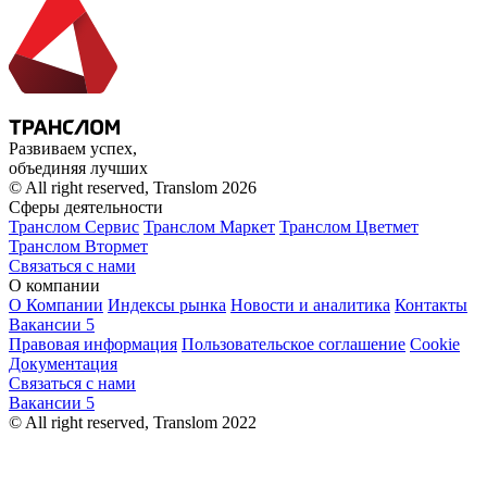
Развиваем успех,
объединяя лучших
© All right reserved, Translom 2026
Сферы деятельности
Транслом Сервис
Транслом Маркет
Транслом Цветмет
Транслом Втормет
Связаться с нами
О компании
О Компании
Индексы рынка
Новости и аналитика
Контакты
Вакансии
5
Правовая информация
Пользовательское соглашение
Cookie
Документация
Связаться с нами
Вакансии
5
© All right reserved, Translom 2022