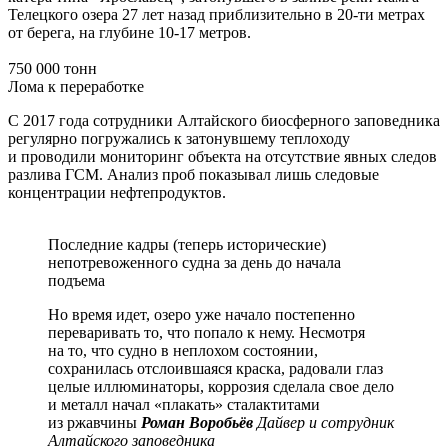
Телецкого озера 27 лет назад приблизительно в 20-ти метрах
от берега, на глубине 10-17 метров.
750 000 тонн
Лома к переработке
С 2017 года сотрудники Алтайского биосферного заповедника
регулярно погружались к затонувшему теплоходу
и проводили мониторинг объекта на отсутствие явных следов
разлива ГСМ. Анализ проб показывал лишь следовые
концентрации нефтепродуктов.
Последние кадры (теперь исторические)
непотревоженного судна за день до начала
подъема
Но время идет, озеро уже начало постепенно
переваривать то, что попало к нему. Несмотря
на то, что судно в неплохом состоянии,
сохранилась отслоившаяся краска, радовали глаз
целые иллюминаторы, коррозия сделала свое дело
и металл начал «плакать» сталактитами
из ржавчины
Роман Воробьёв
Дайвер и сотрудник
Алтайского заповедника