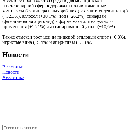
В секторе производства средств для медицинской
и ветеринарной сфер подорожали поливитаминные
комплексы без минеральных добавок (гексавит, ундевит и т.д.)
(+32,3%), аллохол (+30,1%), йод (+26,2%), синафлан
(флуоцинолона ацетонид) в форме мази для наружного
применения (+15,1%) и активированный уголь (+10,6%).
Также отмечен рост цен на пищевой этиловый спирт (+6,3%),
игристые вина (+5,4%) и аперитивы (+3,3%).
Новости
Все статьи
Новости
Аналитика