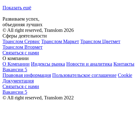
Показать ещё
Развиваем успех,
объединяя лучших
© All right reserved, Translom 2026
Сферы деятельности
Транслом Сервис
Транслом Маркет
Транслом Цветмет
Транслом Втормет
Связаться с нами
О компании
О Компании
Индексы рынка
Новости и аналитика
Контакты
Вакансии
5
Правовая информация
Пользовательское соглашение
Cookie
Документация
Связаться с нами
Вакансии
5
© All right reserved, Translom 2022