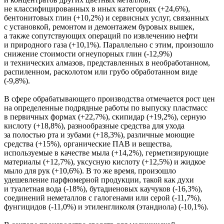
не классифицированных в иных категориях (+24,6%),
бентонитовых глин (+10,2%) и сервисных услуг, связанных
с установкой, ремонтом и демонтажем буровых вышек,
а также сопутствующих операций по извлечению нефти
и природного газа (+10,1%). Параллельно с этим, произошло
снижение стоимости огнеупорных глин (-12,9%)
и технических алмазов, представленных в необработанном,
распиленном, расколотом или грубо обработанном виде
(-9,8%).
В сфере обрабатывающего производства отмечается рост цен
на определенные подрядные работы по выпуску пластмасс
в первичных формах (+22,7%), скипидар (+19,2%), серную
кислоту (+18,8%), разнообразные средства для ухода
за полостью рта и зубами (+18,3%), различные моющие
средства (+15%), органические ПАВ и вещества,
используемые в качестве мыла (+14,2%), герметизирующие
материалы (+12,7%), уксусную кислоту (+12,5%) и жидкое
мыло для рук (+10,6%). В то же время, произошло
удешевление парфюмерной продукции, такой как духи
и туалетная вода (-18%), бутадиеновых каучуков (-16,3%),
соединений неметаллов с галогенами или серой (-11,7%),
фунгицидов (-11,0%) и этиленгликоля (этандиола) (-10,1%).