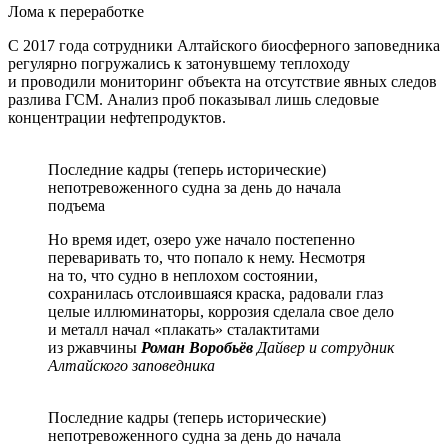
Лома к переработке
С 2017 года сотрудники Алтайского биосферного заповедника
регулярно погружались к затонувшему теплоходу
и проводили мониторинг объекта на отсутствие явных следов
разлива ГСМ. Анализ проб показывал лишь следовые
концентрации нефтепродуктов.
Последние кадры (теперь исторические)
непотревоженного судна за день до начала
подъема
Но время идет, озеро уже начало постепенно
переваривать то, что попало к нему. Несмотря
на то, что судно в неплохом состоянии,
сохранилась отслоившаяся краска, радовали глаз
целые иллюминаторы, коррозия сделала свое дело
и металл начал «плакать» сталактитами
из ржавчины
Роман Воробьёв
Дайвер и сотрудник
Алтайского заповедника
Последние кадры (теперь исторические)
непотревоженного судна за день до начала