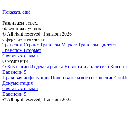
Показать ещё
Развиваем успех,
объединяя лучших
© All right reserved, Translom 2026
Сферы деятельности
Транслом Сервис
Транслом Маркет
Транслом Цветмет
Транслом Втормет
Связаться с нами
О компании
О Компании
Индексы рынка
Новости и аналитика
Контакты
Вакансии
5
Правовая информация
Пользовательское соглашение
Cookie
Документация
Связаться с нами
Вакансии
5
© All right reserved, Translom 2022