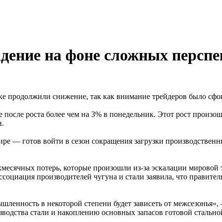
дение на фоне сложных перспе
е продолжили снижение, так как внимание трейдеров было сфок
 после роста более чем на 3% в понедельник. Этот рост произош
и.
ре — готов войти в сезон сокращения загрузки производственн
хмесячных потерь, которые произошли из-за эскалации мировой 
ссоциация производителей чугуна и стали заявила, что правител
нность в некоторой степени будет зависеть от межсезонья», — 
зводства стали и накоплению основных запасов готовой стально