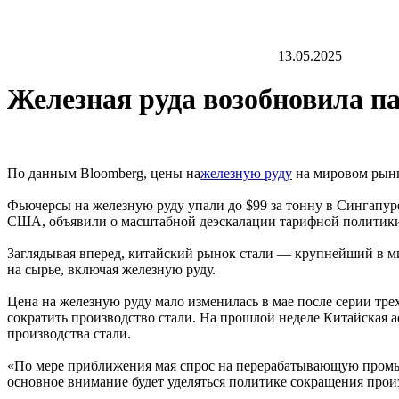
13.05.2025
Железная руда возобновила па
По данным Bloomberg, цены на
железную руду
на мировом рынк
Фьючерсы на железную руду упали до $99 за тонну в Сингапуре
США, объявили о масштабной деэскалации тарифной политик
Заглядывая вперед, китайский рынок стали — крупнейший в ми
на сырье, включая железную руду.
Цена на железную руду мало изменилась в мае после серии тре
сократить производство стали. На прошлой неделе Китайская а
производства стали.
«По мере приближения мая спрос на перерабатывающую промышле
основное внимание будет уделяться политике сокращения прои