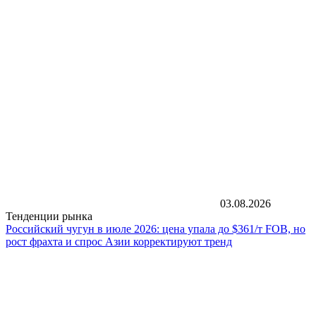
03.08.2026
Тенденции рынка
Российский чугун в июле 2026: цена упала до $361/т FOB, но
рост фрахта и спрос Азии корректируют тренд