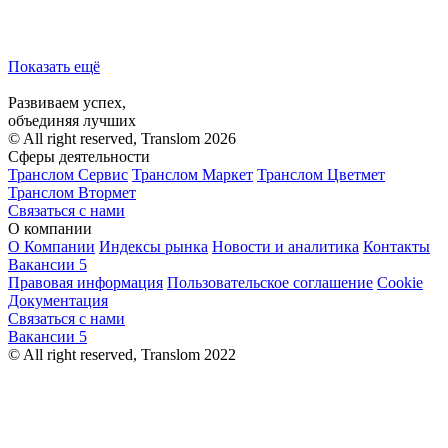
Показать ещё
Развиваем успех,
объединяя лучших
© All right reserved, Translom 2026
Сферы деятельности
Транслом Сервис
Транслом Маркет
Транслом Цветмет
Транслом Втормет
Связаться с нами
О компании
О Компании
Индексы рынка
Новости и аналитика
Контакты
Вакансии
5
Правовая информация
Пользовательское соглашение
Cookie
Документация
Связаться с нами
Вакансии
5
© All right reserved, Translom 2022