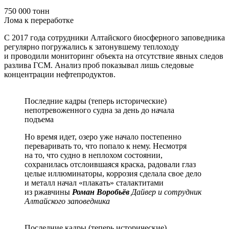
750 000 тонн
Лома к переработке
С 2017 года сотрудники Алтайского биосферного заповедника
регулярно погружались к затонувшему теплоходу
и проводили мониторинг объекта на отсутствие явных следов
разлива ГСМ. Анализ проб показывал лишь следовые
концентрации нефтепродуктов.
Последние кадры (теперь исторические)
непотревоженного судна за день до начала
подъема
Но время идет, озеро уже начало постепенно
переваривать то, что попало к нему. Несмотря
на то, что судно в неплохом состоянии,
сохранилась отслоившаяся краска, радовали глаз
целые иллюминаторы, коррозия сделала свое дело
и металл начал «плакать» сталактитами
из ржавчины
Роман Воробьёв
Дайвер и сотрудник
Алтайского заповедника
Последние кадры (теперь исторические)