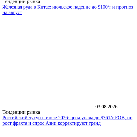
Тенденции рынка
Железная руда в Китае: июльское падение до $100/т и прогноз
на август
03.08.2026
Тенденции рынка
Российский чугун в июле 2026: цена упала до $361/т FOB, но
рост фрахта и спрос Азии корректируют тренд