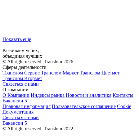
Показать ещё
Развиваем успех,
объединяя лучших
© All right reserved, Translom 2026
Сферы деятельности
Транслом Сервис
Транслом Маркет
Транслом Цветмет
Транслом Втормет
Связаться с нами
О компании
О Компании
Индексы рынка
Новости и аналитика
Контакты
Вакансии
5
Правовая информация
Пользовательское соглашение
Cookie
Документация
Связаться с нами
Вакансии
5
© All right reserved, Translom 2022