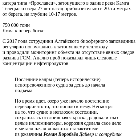
катера типа «Ярославец», затонувшего в заливе реки Камга
Телецкого озера 27 лет назад приблизительно в 20-ти метрах
от берега, на глубине 10-17 метров.
750 000 тонн
Лома к переработке
С 2017 года сотрудники Алтайского биосферного заповедника
регулярно погружались к затонувшему теплоходу
и проводили мониторинг объекта на отсутствие явных следов
разлива ГСМ. Анализ проб показывал лишь следовые
концентрации нефтепродуктов.
Последние кадры (теперь исторические)
непотревоженного судна за день до начала
подъема
Но время идет, озеро уже начало постепенно
переваривать то, что попало к нему. Несмотря
на то, что судно в неплохом состоянии,
сохранилась отслоившаяся краска, радовали глаз
целые иллюминаторы, коррозия сделала свое дело
и металл начал «плакать» сталактитами
из ржавчины
Роман Воробьёв
Дайвер и сотрудник