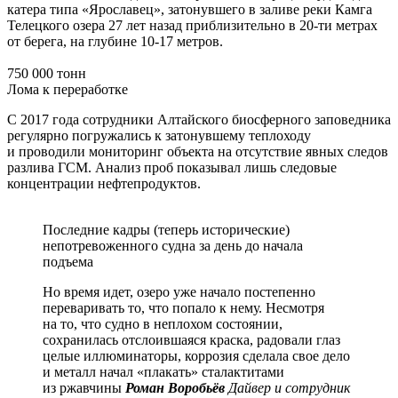
катера типа «Ярославец», затонувшего в заливе реки Камга
Телецкого озера 27 лет назад приблизительно в 20-ти метрах
от берега, на глубине 10-17 метров.
750 000 тонн
Лома к переработке
С 2017 года сотрудники Алтайского биосферного заповедника
регулярно погружались к затонувшему теплоходу
и проводили мониторинг объекта на отсутствие явных следов
разлива ГСМ. Анализ проб показывал лишь следовые
концентрации нефтепродуктов.
Последние кадры (теперь исторические)
непотревоженного судна за день до начала
подъема
Но время идет, озеро уже начало постепенно
переваривать то, что попало к нему. Несмотря
на то, что судно в неплохом состоянии,
сохранилась отслоившаяся краска, радовали глаз
целые иллюминаторы, коррозия сделала свое дело
и металл начал «плакать» сталактитами
из ржавчины
Роман Воробьёв
Дайвер и сотрудник