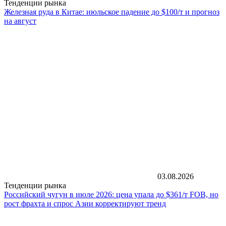
Тенденции рынка
Железная руда в Китае: июльское падение до $100/т и прогноз
на август
03.08.2026
Тенденции рынка
Российский чугун в июле 2026: цена упала до $361/т FOB, но
рост фрахта и спрос Азии корректируют тренд