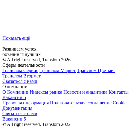
Показать ещё
Развиваем успех,
объединяя лучших
© All right reserved, Translom 2026
Сферы деятельности
Транслом Сервис
Транслом Маркет
Транслом Цветмет
Транслом Втормет
Связаться с нами
О компании
О Компании
Индексы рынка
Новости и аналитика
Контакты
Вакансии
5
Правовая информация
Пользовательское соглашение
Cookie
Документация
Связаться с нами
Вакансии
5
© All right reserved, Translom 2022