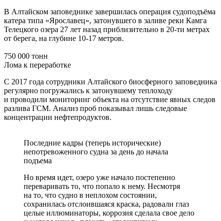
В Алтайском заповеднике завершилась операция судоподъёма
катера типа «Ярославец», затонувшего в заливе реки Камга
Телецкого озера 27 лет назад приблизительно в 20-ти метрах
от берега, на глубине 10-17 метров.
750 000 тонн
Лома к переработке
С 2017 года сотрудники Алтайского биосферного заповедника
регулярно погружались к затонувшему теплоходу
и проводили мониторинг объекта на отсутствие явных следов
разлива ГСМ. Анализ проб показывал лишь следовые
концентрации нефтепродуктов.
Последние кадры (теперь исторические)
непотревоженного судна за день до начала
подъема
Но время идет, озеро уже начало постепенно
переваривать то, что попало к нему. Несмотря
на то, что судно в неплохом состоянии,
сохранилась отслоившаяся краска, радовали глаз
целые иллюминаторы, коррозия сделала свое дело