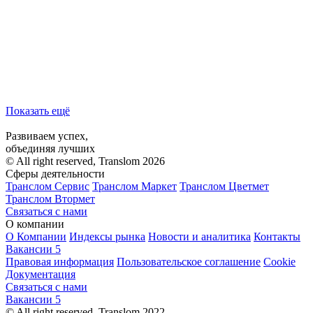
Показать ещё
Развиваем успех,
объединяя лучших
© All right reserved, Translom 2026
Сферы деятельности
Транслом Сервис
Транслом Маркет
Транслом Цветмет
Транслом Втормет
Связаться с нами
О компании
О Компании
Индексы рынка
Новости и аналитика
Контакты
Вакансии
5
Правовая информация
Пользовательское соглашение
Cookie
Документация
Связаться с нами
Вакансии
5
© All right reserved, Translom 2022