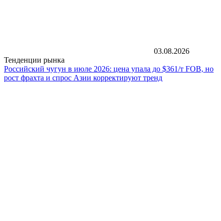
03.08.2026
Тенденции рынка
Российский чугун в июле 2026: цена упала до $361/т FOB, но
рост фрахта и спрос Азии корректируют тренд