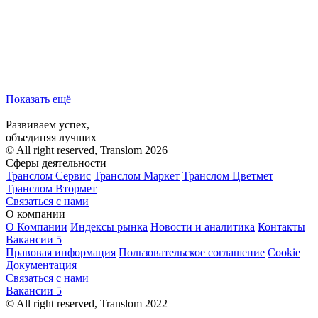
Показать ещё
Развиваем успех,
объединяя лучших
© All right reserved, Translom 2026
Сферы деятельности
Транслом Сервис
Транслом Маркет
Транслом Цветмет
Транслом Втормет
Связаться с нами
О компании
О Компании
Индексы рынка
Новости и аналитика
Контакты
Вакансии
5
Правовая информация
Пользовательское соглашение
Cookie
Документация
Связаться с нами
Вакансии
5
© All right reserved, Translom 2022