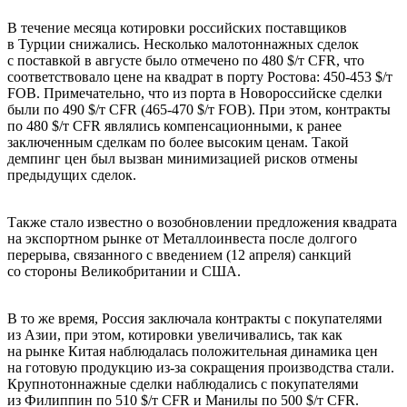
В течение месяца котировки российских поставщиков
в Турции снижались. Несколько малотоннажных сделок
с поставкой в августе было отмечено по 480 $/т CFR, что
соответствовало цене на квадрат в порту Ростова: 450-453 $/т
FOB. Примечательно, что из порта в Новороссийске сделки
были по 490 $/т CFR (465-470 $/т FOB). При этом, контракты
по 480 $/т CFR являлись компенсационными, к ранее
заключенным сделкам по более высоким ценам. Такой
демпинг цен был вызван минимизацией рисков отмены
предыдущих сделок.
Также стало известно о возобновлении предложения квадрата
на экспортном рынке от Металлоинвеста после долгого
перерыва, связанного с введением (12 апреля) санкций
со стороны Великобритании и США.
В то же время, Россия заключала контракты с покупателями
из Азии, при этом, котировки увеличивались, так как
на рынке Китая наблюдалась положительная динамика цен
на готовую продукцию из-за сокращения производства стали.
Крупнотоннажные сделки наблюдались с покупателями
из Филиппин по 510 $/т CFR и Манилы по 500 $/т CFR.