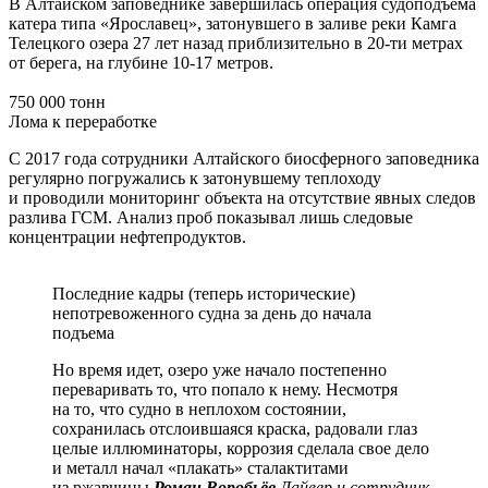
В Алтайском заповеднике завершилась операция судоподъёма
катера типа «Ярославец», затонувшего в заливе реки Камга
Телецкого озера 27 лет назад приблизительно в 20-ти метрах
от берега, на глубине 10-17 метров.
750 000 тонн
Лома к переработке
С 2017 года сотрудники Алтайского биосферного заповедника
регулярно погружались к затонувшему теплоходу
и проводили мониторинг объекта на отсутствие явных следов
разлива ГСМ. Анализ проб показывал лишь следовые
концентрации нефтепродуктов.
Последние кадры (теперь исторические)
непотревоженного судна за день до начала
подъема
Но время идет, озеро уже начало постепенно
переваривать то, что попало к нему. Несмотря
на то, что судно в неплохом состоянии,
сохранилась отслоившаяся краска, радовали глаз
целые иллюминаторы, коррозия сделала свое дело
и металл начал «плакать» сталактитами
из ржавчины
Роман Воробьёв
Дайвер и сотрудник