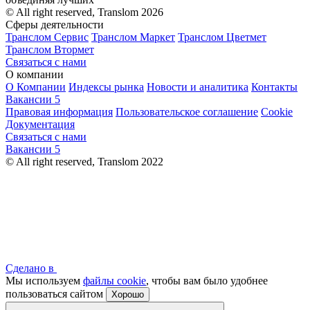
© All right reserved, Translom 2026
Сферы деятельности
Транслом Сервис
Транслом Маркет
Транслом Цветмет
Транслом Втормет
Связаться с нами
О компании
О Компании
Индексы рынка
Новости и аналитика
Контакты
Вакансии
5
Правовая информация
Пользовательское соглашение
Cookie
Документация
Связаться с нами
Вакансии
5
© All right reserved, Translom 2022
Сделано в
Мы используем
файлы cookie
, чтобы вам было удобнее
пользоваться сайтом
Хорошо