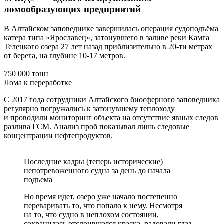
ломообразующих предприятий
В Алтайском заповеднике завершилась операция судоподъёма
катера типа «Ярославец», затонувшего в заливе реки Камга
Телецкого озера 27 лет назад приблизительно в 20-ти метрах
от берега, на глубине 10-17 метров.
750 000 тонн
Лома к переработке
С 2017 года сотрудники Алтайского биосферного заповедника
регулярно погружались к затонувшему теплоходу
и проводили мониторинг объекта на отсутствие явных следов
разлива ГСМ. Анализ проб показывал лишь следовые
концентрации нефтепродуктов.
Последние кадры (теперь исторические)
непотревоженного судна за день до начала
подъема
Но время идет, озеро уже начало постепенно
переваривать то, что попало к нему. Несмотря
на то, что судно в неплохом состоянии,
сохранилась отслоившаяся краска, радовали глаз