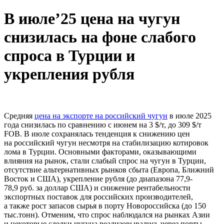
В июле’25 цена на чугун
снизилась на фоне слабого
спроса в Турции и
укрепления рубля
Средняя
цена на экспорте на российский чугун
в июле 2025
года снизилась по сравнению с июнем на 3 $/т, до 309 $/т
FOB. В июле сохранялась тенденция к снижению цен
на российский чугун несмотря на стабилизацию котировок
лома в Турции. Основными факторами, оказывающими
влияния на рынок, стали слабый спрос на чугун в Турции,
отсутствие альтернативных рынков сбыта (Европа, Ближний
Восток и США), укрепление рубля (до диапазона 77,9-
78,9 руб. за доллар США) и снижение рентабельности
экспортных поставок для российских производителей,
а также рост запасов сырья в порту Новороссийска (до 150
тыс.тонн). Отменим, что спрос наблюдался на рынках Азии
и некоторые сделки чугуна реализовывались через порты