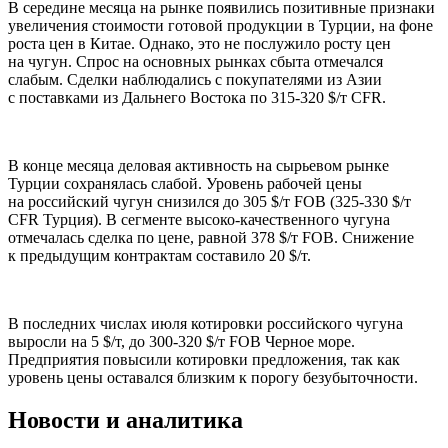
В середине месяца на рынке появились позитивные признаки
увеличения стоимости готовой продукции в Турции, на фоне
роста цен в Китае. Однако, это не послужило росту цен
на чугун. Спрос на основных рынках сбыта отмечался
слабым. Сделки наблюдались с покупателями из Азии
с поставками из Дальнего Востока по 315-320 $/т CFR.
В конце месяца деловая активность на сырьевом рынке
Турции сохранялась слабой. Уровень рабочей цены
на российский чугун снизился до 305 $/т FOB (325-330 $/т
CFR Турция). В сегменте высоко-качественного чугуна
отмечалась сделка по цене, равной 378 $/т FOB. Снижение
к предыдущим контрактам составило 20 $/т.
В последних числах июля котировки российского чугуна
выросли на 5 $/т, до 300-320 $/т FOB Черное море.
Предприятия повысили котировки предложения, так как
уровень цены оставался близким к порогу безубыточности.
Новости и аналитика