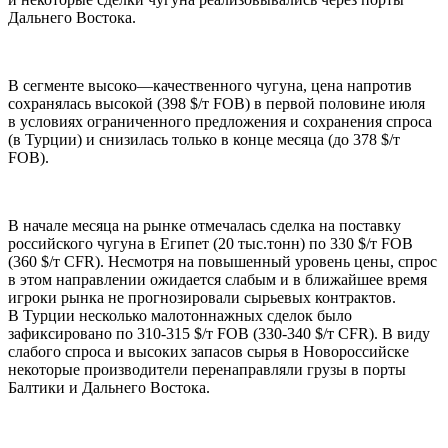
Дальнего Востока.
В сегменте высоко—качественного чугуна, цена напротив
сохранялась высокой (398 $/т FOB) в первой половине июля
в условиях ограниченного предложения и сохранения спроса
(в Турции) и снизилась только в конце месяца (до 378 $/т
FOB).
В начале месяца на рынке отмечалась сделка на поставку
российского чугуна в Египет (20 тыс.тонн) по 330 $/т FOB
(360 $/т CFR). Несмотря на повышенный уровень цены, спрос
в этом направлении ожидается слабым и в ближайшее время
игроки рынка не прогнозировали сырьевых контрактов.
В Турции несколько малотоннажных сделок было
зафиксировано по 310-315 $/т FOB (330-340 $/т CFR). В виду
слабого спроса и высоких запасов сырья в Новороссийске
некоторые производители перенаправляли грузы в порты
Балтики и Дальнего Востока.