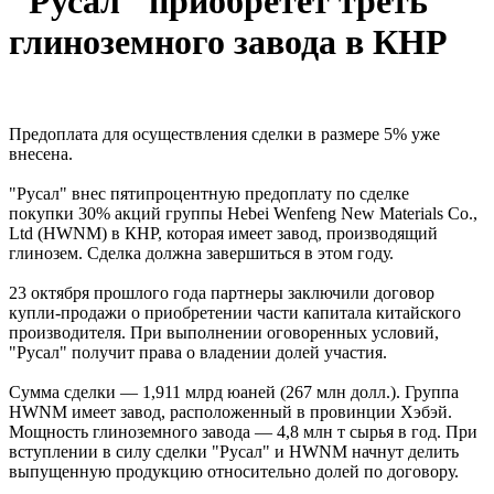
"‎Русал"‎ приобретет треть
глиноземного завода в КНР
Предоплата для осуществления сделки в размере 5% уже
внесена.
"‎Русал"‎ внес пятипроцентную предоплату по сделке
покупки 30% акций группы Hebei Wenfeng New Materials Co.,
Ltd (HWNM) в КНР, которая имеет завод, производящий
глинозем. Сделка должна завершиться в этом году.
23 октября прошлого года партнеры заключили договор
купли-продажи о приобретении части капитала китайского
производителя. При выполнении оговоренных условий,
"‎Русал"‎ получит права о владении долей участия.
Сумма сделки — 1,911 млрд юаней (267 млн долл.). Группа
HWNM имеет завод, расположенный в провинции Хэбэй.
Мощность глиноземного завода — 4,8 млн т сырья в год. При
вступлении в силу сделки "‎Русал"‎ и HWNM начнут делить
выпущенную продукцию относительно долей по договору.