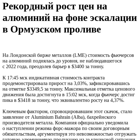
Рекордный рост цен на
алюминий на фоне эскалации
в Ормузском проливе
На Лондонской бирже металлов (LME) стоимость фьючерсов
на алюминий поднялась до уровня, не наблюдавшегося
с 2022 года, преодолев барьер в $3400 за тонну.
К 17:45 мск индикативная стоимость контракта
продемонстрировала прирост на 3,03%, зафиксировавшись
на отметке $3349,5 за тонну. Максимальная отметка ценового
движения была достигнута в 15:02 мск, когда фьючерс достиг
пика в $3418 за тонну, что эквивалентно росту на 4,37%.
Ключевым фактором, спровоцировавшим этот скачок, стало
заявление от Aluminium Bahrain (Alba), бахрейнского
производителя металла. Компания официально уведомила
о наступлении режима форс-мажора по своим договорным
обязательствам, аргументируя это невозможностью отгружать
готовую алюминиевую продукцию из-за кризисной ситуации