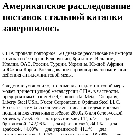
Американское расследование
поставок стальной катанки
завершилось
США провели повторное 120-дневное расследование импорта
катанки из 10 стран: Белоруссии, Британии, Испании,
Италии, ОАЭ, России, Турции, Украины, Южной Африки
и Южной Кореи. Расследование спровоцировало окончание
действия антидемпинговой меры.
Следствие установило, что отмена антидемпинговой меры
может принести ущерб металлургии США, в частности,
предприятиям Charter Steel, Commercial Metals Company,
Liberty Steel USA, Nucor Corporation и Optimus Steel LLC.
В связи с этим была определена новая антидемпинговая
пошлина для стран-импортёров: 280,02% для белорусской
катанки, 756,93% — для российской, 147,63% — для
британской, 142,26% — для африканской, 84,1% — для
арабской, 44,03% — для украинской, 41,1% — для
южнокорейской, 32,64% — для испанской, 18,89% — для