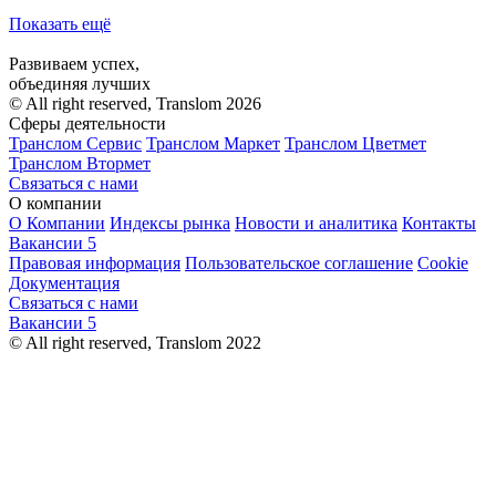
Показать ещё
Развиваем успех,
объединяя лучших
© All right reserved, Translom 2026
Сферы деятельности
Транслом Сервис
Транслом Маркет
Транслом Цветмет
Транслом Втормет
Связаться с нами
О компании
О Компании
Индексы рынка
Новости и аналитика
Контакты
Вакансии
5
Правовая информация
Пользовательское соглашение
Cookie
Документация
Связаться с нами
Вакансии
5
© All right reserved, Translom 2022