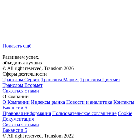
Показать ещё
Развиваем успех,
объединяя лучших
© All right reserved, Translom 2026
Сферы деятельности
Транслом Сервис
Транслом Маркет
Транслом Цветмет
Транслом Втормет
Связаться с нами
О компании
О Компании
Индексы рынка
Новости и аналитика
Контакты
Вакансии
5
Правовая информация
Пользовательское соглашение
Cookie
Документация
Связаться с нами
Вакансии
5
© All right reserved, Translom 2022