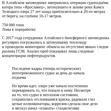
В Алтайском заповеднике завершилась операция судоподъёма
катера типа «Ярославец», затонувшего в заливе реки Камга
Телецкого озера 27 лет назад приблизительно в 20-ти метрах
от берега, на глубине 10-17 метров.
750 000 тонн
Лома к переработке
С 2017 года сотрудники Алтайского биосферного заповедника
регулярно погружались к затонувшему теплоходу
и проводили мониторинг объекта на отсутствие явных следов
разлива ГСМ. Анализ проб показывал лишь следовые
концентрации нефтепродуктов.
Последние кадры (теперь исторические)
непотревоженного судна за день до начала
подъема
Но время идет, озеро уже начало постепенно
переваривать то, что попало к нему. Несмотря
на то, что судно в неплохом состоянии,
сохранилась отслоившаяся краска, радовали глаз
целые иллюминаторы, коррозия сделала свое дело
и металл начал «плакать» сталактитами