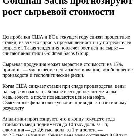
Goldman Sachs прогнозируют
рост сырьевой стоимости
Центробанки США и ЕС в текущем году снизят процентные
ставки, из-за чего спрос в промышленности и у потребителей
возрастет. Такая тенденция повлечет рост цен на сырье —
считают аналитики Goldman Sachs Group.
Сырьевая продукция может вырасти в стоимости на 15%,
причины — уменьшение цены заимствования, возобновление
производств и геополитические риски.
Когда США снижает ставки при спаде производства, цены
на сырье возрастают. Больше всего дорожают металлы —
медь, золото, а после повышаются цены на нефть.
Смягченные финансовые условия приводят к позитивному
результату.
Аналитики прогнозируют, что к концу текущего года
стоимость меди поднимется до 10 тыс. долл. за 1 т,
алюминия — до 2,6 тыс. долл. за 1 т, а золота —
до 2,3 тыс. за унцию. Сейчас цена меди составляет 8,88 тыс.