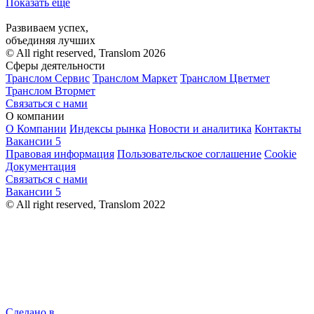
Показать ещё
Развиваем успех,
объединяя лучших
© All right reserved, Translom 2026
Сферы деятельности
Транслом Сервис
Транслом Маркет
Транслом Цветмет
Транслом Втормет
Связаться с нами
О компании
О Компании
Индексы рынка
Новости и аналитика
Контакты
Вакансии
5
Правовая информация
Пользовательское соглашение
Cookie
Документация
Связаться с нами
Вакансии
5
© All right reserved, Translom 2022
Сделано в