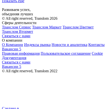
Показать ещё
Развиваем успех,
объединяя лучших
© All right reserved, Translom 2026
Сферы деятельности
Транслом Сервис
Транслом Маркет
Транслом Цветмет
Транслом Втормет
Связаться с нами
О компании
О Компании
Индексы рынка
Новости и аналитика
Контакты
Вакансии
5
Правовая информация
Пользовательское соглашение
Cookie
Документация
Связаться с нами
Вакансии
5
© All right reserved, Translom 2022
Сделано в