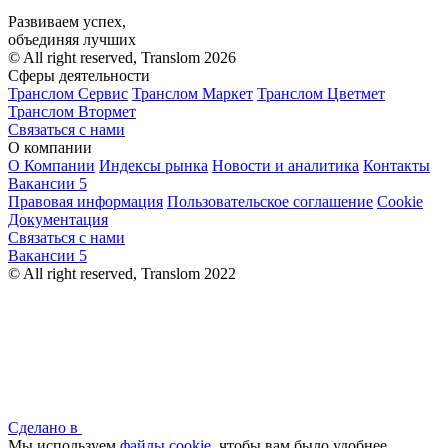
Развиваем успех,
объединяя лучших
© All right reserved, Translom 2026
Сферы деятельности
Транслом Сервис
Транслом Маркет
Транслом Цветмет
Транслом Втормет
Связаться с нами
О компании
О Компании
Индексы рынка
Новости и аналитика
Контакты
Вакансии
5
Правовая информация
Пользовательское соглашение
Cookie
Документация
Связаться с нами
Вакансии
5
© All right reserved, Translom 2022
Сделано в
Мы используем
файлы cookie
, чтобы вам было удобнее