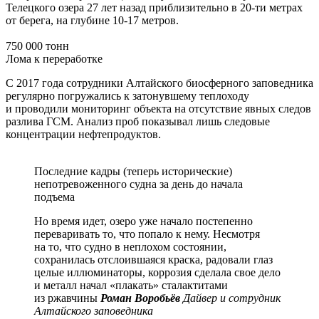
Телецкого озера 27 лет назад приблизительно в 20-ти метрах
от берега, на глубине 10-17 метров.
750 000 тонн
Лома к переработке
С 2017 года сотрудники Алтайского биосферного заповедника
регулярно погружались к затонувшему теплоходу
и проводили мониторинг объекта на отсутствие явных следов
разлива ГСМ. Анализ проб показывал лишь следовые
концентрации нефтепродуктов.
Последние кадры (теперь исторические)
непотревоженного судна за день до начала
подъема
Но время идет, озеро уже начало постепенно
переваривать то, что попало к нему. Несмотря
на то, что судно в неплохом состоянии,
сохранилась отслоившаяся краска, радовали глаз
целые иллюминаторы, коррозия сделала свое дело
и металл начал «плакать» сталактитами
из ржавчины
Роман Воробьёв
Дайвер и сотрудник
Алтайского заповедника