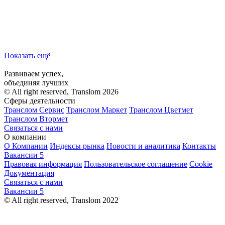
Показать ещё
Развиваем успех,
объединяя лучших
© All right reserved, Translom 2026
Сферы деятельности
Транслом Сервис
Транслом Маркет
Транслом Цветмет
Транслом Втормет
Связаться с нами
О компании
О Компании
Индексы рынка
Новости и аналитика
Контакты
Вакансии
5
Правовая информация
Пользовательское соглашение
Cookie
Документация
Связаться с нами
Вакансии
5
© All right reserved, Translom 2022