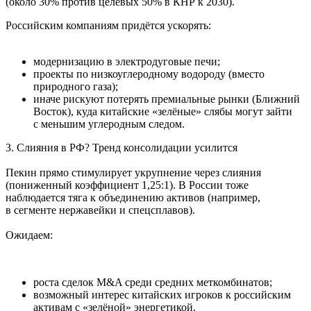
(около 30% против целевых 50% в КНР к 2030).
Российским компаниям придётся ускорять:
модернизацию в электродуговые печи;
проекты по низкоуглеродному водороду (вместо
природного газа);
иначе рискуют потерять премиальные рынки (Ближний
Восток), куда китайские «зелёные» слябы могут зайти
с меньшим углеродным следом.
3. Слияния в РФ? Тренд консолидации усилится
Пекин прямо стимулирует укрупнение через слияния
(пониженный коэффициент 1,25:1). В России тоже
наблюдается тяга к объединению активов (например,
в сегменте нержавейки и спецсплавов).
Ожидаем:
роста сделок M&A среди средних меткомбинатов;
возможный интерес китайских игроков к российским
активам с «зелёной» энергетикой.