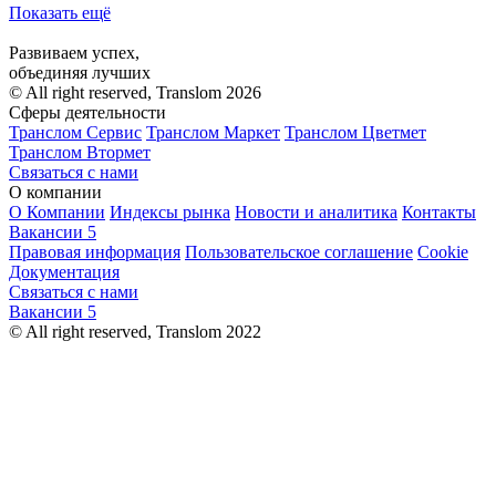
Показать ещё
Развиваем успех,
объединяя лучших
© All right reserved, Translom 2026
Сферы деятельности
Транслом Сервис
Транслом Маркет
Транслом Цветмет
Транслом Втормет
Связаться с нами
О компании
О Компании
Индексы рынка
Новости и аналитика
Контакты
Вакансии
5
Правовая информация
Пользовательское соглашение
Cookie
Документация
Связаться с нами
Вакансии
5
© All right reserved, Translom 2022