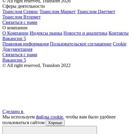
© All right reserved, Translom 2026
Сферы деятельности
Транслом Сервис
Транслом Маркет
Транслом Цветмет
Транслом Втормет
Связаться с нами
О компании
О Компании
Индексы рынка
Новости и аналитика
Контакты
Вакансии
5
Правовая информация
Пользовательское соглашение
Cookie
Документация
Связаться с нами
Вакансии
5
© All right reserved, Translom 2022
Сделано в
Мы используем
файлы cookie
, чтобы вам было удобнее
пользоваться сайтом
Хорошо