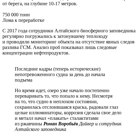
от берега, на глубине 10-17 метров.
750 000 тонн
Лома к переработке
С 2017 года сотрудники Алтайского биосферного заповедника
регулярно погружались к затонувшему теплоходу
и проводили мониторинг объекта на отсутствие явных следов
разлива ГСМ. Анализ проб показывал лишь следовые
концентрации нефтепродуктов.
Последние кадры (теперь исторические)
непотревоженного судна за день до начала
подъема
Но время идет, озеро уже начало постепенно
переваривать то, что попало к нему. Несмотря
на то, что судно в неплохом состоянии,
сохранилась отслоившаяся краска, радовали глаз
целые иллюминаторы, коррозия сделала свое дело
и металл начал «плакать» сталактитами
из ржавчины
Роман Воробьёв
Дайвер и сотрудник
Алтайского заповедника