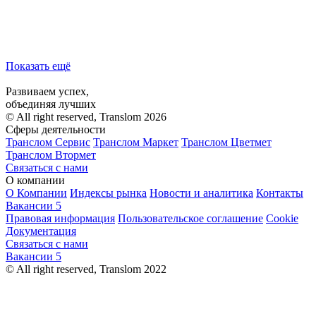
Показать ещё
Развиваем успех,
объединяя лучших
© All right reserved, Translom 2026
Сферы деятельности
Транслом Сервис
Транслом Маркет
Транслом Цветмет
Транслом Втормет
Связаться с нами
О компании
О Компании
Индексы рынка
Новости и аналитика
Контакты
Вакансии
5
Правовая информация
Пользовательское соглашение
Cookie
Документация
Связаться с нами
Вакансии
5
© All right reserved, Translom 2022