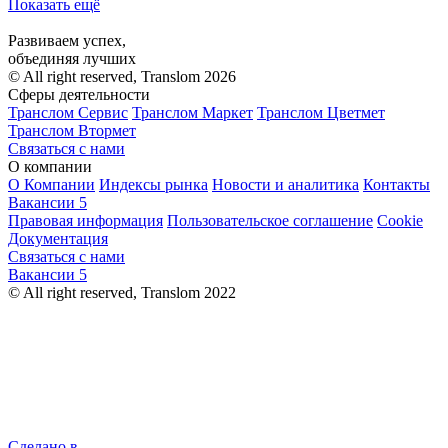
Показать ещё
Развиваем успех,
объединяя лучших
© All right reserved, Translom 2026
Сферы деятельности
Транслом Сервис
Транслом Маркет
Транслом Цветмет
Транслом Втормет
Связаться с нами
О компании
О Компании
Индексы рынка
Новости и аналитика
Контакты
Вакансии
5
Правовая информация
Пользовательское соглашение
Cookie
Документация
Связаться с нами
Вакансии
5
© All right reserved, Translom 2022
Сделано в