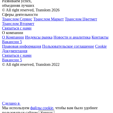
Развиваем успех,
объединяя лучших
© All right reserved, Translom 2026
Сферы деятельности
Транслом Сервис
Транслом Маркет
Транслом Цветмет
Транслом Втормет
Связаться с нами
О компании
О Компании
Индексы рынка
Новости и аналитика
Контакты
Вакансии
5
Правовая информация
Пользовательское соглашение
Cookie
Документация
Связаться с нами
Вакансии
5
© All right reserved, Translom 2022
Сделано в
Мы используем
файлы cookie
, чтобы вам было удобнее
пользоваться сайтом
Хорошо