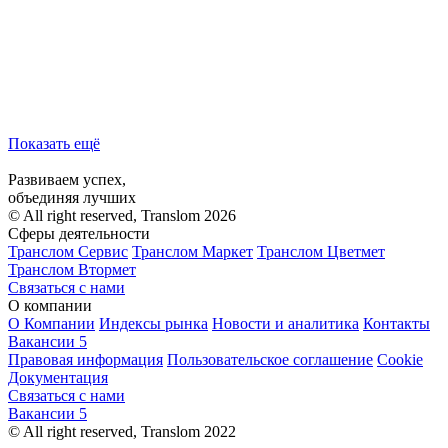
Показать ещё
Развиваем успех,
объединяя лучших
© All right reserved, Translom 2026
Сферы деятельности
Транслом Сервис
Транслом Маркет
Транслом Цветмет
Транслом Втормет
Связаться с нами
О компании
О Компании
Индексы рынка
Новости и аналитика
Контакты
Вакансии
5
Правовая информация
Пользовательское соглашение
Cookie
Документация
Связаться с нами
Вакансии
5
© All right reserved, Translom 2022