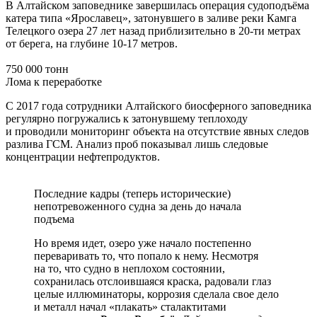
В Алтайском заповеднике завершилась операция судоподъёма
катера типа «Ярославец», затонувшего в заливе реки Камга
Телецкого озера 27 лет назад приблизительно в 20-ти метрах
от берега, на глубине 10-17 метров.
750 000 тонн
Лома к переработке
С 2017 года сотрудники Алтайского биосферного заповедника
регулярно погружались к затонувшему теплоходу
и проводили мониторинг объекта на отсутствие явных следов
разлива ГСМ. Анализ проб показывал лишь следовые
концентрации нефтепродуктов.
Последние кадры (теперь исторические)
непотревоженного судна за день до начала
подъема
Но время идет, озеро уже начало постепенно
переваривать то, что попало к нему. Несмотря
на то, что судно в неплохом состоянии,
сохранилась отслоившаяся краска, радовали глаз
целые иллюминаторы, коррозия сделала свое дело
и металл начал «плакать» сталактитами