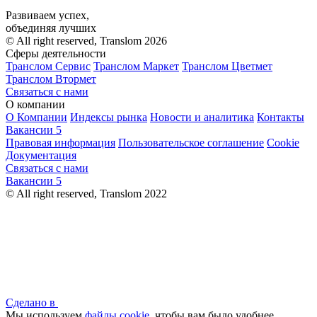
Развиваем успех,
объединяя лучших
© All right reserved, Translom 2026
Сферы деятельности
Транслом Сервис
Транслом Маркет
Транслом Цветмет
Транслом Втормет
Связаться с нами
О компании
О Компании
Индексы рынка
Новости и аналитика
Контакты
Вакансии
5
Правовая информация
Пользовательское соглашение
Cookie
Документация
Связаться с нами
Вакансии
5
© All right reserved, Translom 2022
Сделано в
Мы используем
файлы cookie
, чтобы вам было удобнее