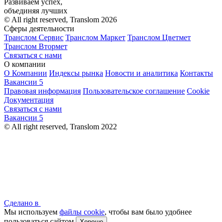
Развиваем успех,
объединяя лучших
© All right reserved, Translom 2026
Сферы деятельности
Транслом Сервис
Транслом Маркет
Транслом Цветмет
Транслом Втормет
Связаться с нами
О компании
О Компании
Индексы рынка
Новости и аналитика
Контакты
Вакансии
5
Правовая информация
Пользовательское соглашение
Cookie
Документация
Связаться с нами
Вакансии
5
© All right reserved, Translom 2022
Сделано в
Мы используем
файлы cookie
, чтобы вам было удобнее
пользоваться сайтом
Хорошо