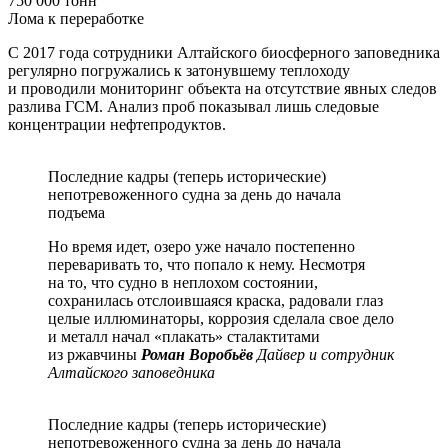
750 000 тонн
Лома к переработке
С 2017 года сотрудники Алтайского биосферного заповедника
регулярно погружались к затонувшему теплоходу
и проводили мониторинг объекта на отсутствие явных следов
разлива ГСМ. Анализ проб показывал лишь следовые
концентрации нефтепродуктов.
Последние кадры (теперь исторические)
непотревоженного судна за день до начала
подъема
Но время идет, озеро уже начало постепенно
переваривать то, что попало к нему. Несмотря
на то, что судно в неплохом состоянии,
сохранилась отслоившаяся краска, радовали глаз
целые иллюминаторы, коррозия сделала свое дело
и металл начал «плакать» сталактитами
из ржавчины
Роман Воробьёв
Дайвер и сотрудник
Алтайского заповедника
Последние кадры (теперь исторические)
непотревоженного судна за день до начала