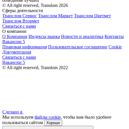
объединяя лучших
© All right reserved, Translom 2026
Сферы деятельности
Транслом Сервис
Транслом Маркет
Транслом Цветмет
Транслом Втормет
Связаться с нами
О компании
О Компании
Индексы рынка
Новости и аналитика
Контакты
Вакансии
5
Правовая информация
Пользовательское соглашение
Cookie
Документация
Связаться с нами
Вакансии
5
© All right reserved, Translom 2022
Сделано в
Мы используем
файлы cookie
, чтобы вам было удобнее
пользоваться сайтом
Хорошо