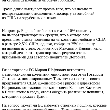
он стремится изменить мировую торговлю.
Трамп давно выступает против того, что он называет
несправедливым отношением к экспорту автомобилей
из США на зарубежных рынках.
Например, Европейский союз взимает 10% пошлину
на импорт транспортных средств, что в четыре раза
превышает ставку пошлины на легковые автомобили в США
в размере 2,5%. США, однако, собирают 25% пошлину
на пикапы из стран, отличных от Мексики и Канады, налог,
который делает эти транспортные средства очень
прибыльными для автопроизводителей Детройта.
Глава торговли ЕС Марош Шефчович встретится
с американскими коллегами министром торговли Говардом
Лютником, номинированным Трампом на пост торгового
представителя США Джеймисоном Гриром и директором
Национального экономического совета Кевином Хассетом
в Вашингтоне в среду, чтобы обсудить различные пошлины,
которыми угрожает Трамп.
На вопрос, может ли ЕС избежать ответных пошлин, которые
он предложил на прошлой неделе, Трамп повторил свое