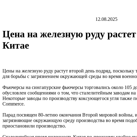
12.08.2025
Цена на железную руду растет
Китае
Цены на железную руду растут второй день подряд, поскольку
для борьбы с загрязнением окружающей среды во время военно
Фьючерсы на сингапурские фьючерсы торговались около 105 до
обусловлен сообщениями о том, что сталелитейным заводам на 
Некоторые заводы по производству коксующегося угля также п
Commerce.
Парад посвящен 80-летию окончания Второй мировой войны, и
загрязняющие окружающую среду производства во время подобн
приостановили производство.
Сталелитейная промышленность Китая по-прежнему крайне чув