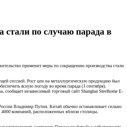
а стали по случаю парада в
равительство применит меры по сокращению производства стали
ущей сессией. Рост цен на металлургическую продукцию был
еспечить ясную погоду во время парада (3 сентября).
, сообщает независимый торговый сайт Shanghai Steelhome E-
России Владимир Путин. Китай обычно останавливает сильно
и 4000 компаний, расположенных вблизи столицы,
вая неотложность кампании Пекина по борьбе с избыточными