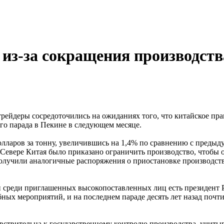
 из-за сокращения производств
 трейдеры сосредоточились на ожиданиях того, что китайское п
го парада в Пекине в следующем месяце.
лларов за тонну, увеличившись на 1,4% по сравнению с предыд
Севере Китая было приказано ограничить производство, чтобы об
олучили аналогичные распоряжения о приостановке производства
 среди приглашенных высокопоставленных лиц есть президент 
ых мероприятий, и на последнем параде десять лет назад почт
ствительна к государственному контролю производства, учиты