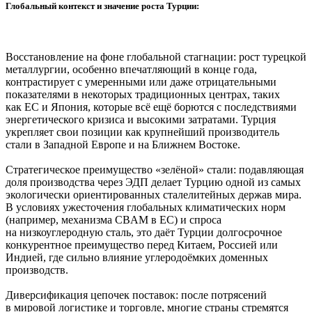
Глобальный контекст и значение роста Турции:
Восстановление на фоне глобальной стагнации: рост турецкой
металлургии, особенно впечатляющий в конце года,
контрастирует с умеренными или даже отрицательными
показателями в некоторых традиционных центрах, таких
как ЕС и Япония, которые всё ещё борются с последствиями
энергетического кризиса и высокими затратами. Турция
укрепляет свои позиции как крупнейший производитель
стали в Западной Европе и на Ближнем Востоке.
Стратегическое преимущество «зелёной» стали: подавляющая
доля производства через ЭДП делает Турцию одной из самых
экологически ориентированных сталелитейных держав мира.
В условиях ужесточения глобальных климатических норм
(например, механизма CBAM в ЕС) и спроса
на низкоуглеродную сталь, это даёт Турции долгосрочное
конкурентное преимущество перед Китаем, Россией или
Индией, где сильно влияние углеродоёмких доменных
производств.
Диверсификация цепочек поставок: после потрясений
в мировой логистике и торговле, многие страны стремятся