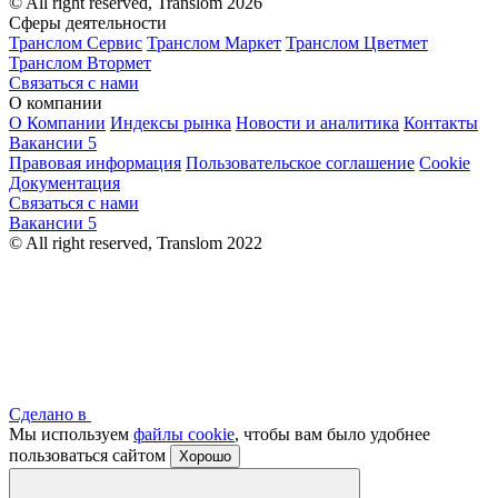
© All right reserved, Translom 2026
Сферы деятельности
Транслом Сервис
Транслом Маркет
Транслом Цветмет
Транслом Втормет
Связаться с нами
О компании
О Компании
Индексы рынка
Новости и аналитика
Контакты
Вакансии
5
Правовая информация
Пользовательское соглашение
Cookie
Документация
Связаться с нами
Вакансии
5
© All right reserved, Translom 2022
Сделано в
Мы используем
файлы cookie
, чтобы вам было удобнее
пользоваться сайтом
Хорошо