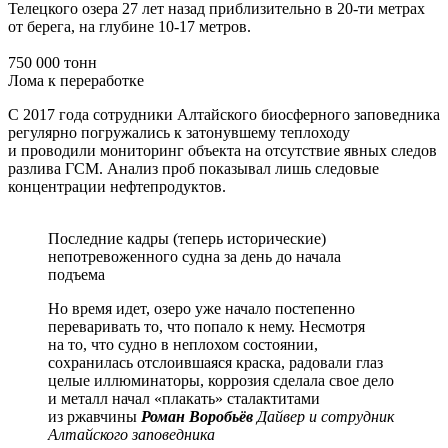
Телецкого озера 27 лет назад приблизительно в 20-ти метрах
от берега, на глубине 10-17 метров.
750 000 тонн
Лома к переработке
С 2017 года сотрудники Алтайского биосферного заповедника
регулярно погружались к затонувшему теплоходу
и проводили мониторинг объекта на отсутствие явных следов
разлива ГСМ. Анализ проб показывал лишь следовые
концентрации нефтепродуктов.
Последние кадры (теперь исторические)
непотревоженного судна за день до начала
подъема
Но время идет, озеро уже начало постепенно
переваривать то, что попало к нему. Несмотря
на то, что судно в неплохом состоянии,
сохранилась отслоившаяся краска, радовали глаз
целые иллюминаторы, коррозия сделала свое дело
и металл начал «плакать» сталактитами
из ржавчины
Роман Воробьёв
Дайвер и сотрудник
Алтайского заповедника