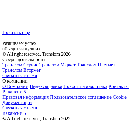
Показать ещё
Развиваем успех,
объединяя лучших
© All right reserved, Translom 2026
Сферы деятельности
Транслом Сервис
Транслом Маркет
Транслом Цветмет
Транслом Втормет
Связаться с нами
О компании
О Компании
Индексы рынка
Новости и аналитика
Контакты
Вакансии
5
Правовая информация
Пользовательское соглашение
Cookie
Документация
Связаться с нами
Вакансии
5
© All right reserved, Translom 2022