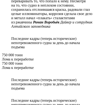
переваривать то, что попало к нему. Несмотря
на то, что судно в неплохом состоянии,
сохранилась отслоившаяся краска, радовали глаз
целые иллюминаторы, коррозия сделала свое дело
и металл начал «плакать» сталактитами
из ржавчины
Роман Воробьёв
Дайвер и сотрудник
Алтайского заповедника
Последние кадры (теперь исторические)
непотревоженного судна за день до начала
подъема
750 000 тонн
Лома к переработке
750 000 тонн
Лома к переработке
Последние кадры (теперь исторические)
непотревоженного судна за день до начала
подъема
Последние кадры (теперь исторические)
непотревоженного судна за день до начала