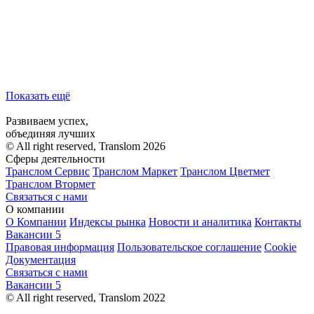
Показать ещё
Развиваем успех,
объединяя лучших
© All right reserved, Translom 2026
Сферы деятельности
Транслом Сервис
Транслом Маркет
Транслом Цветмет
Транслом Втормет
Связаться с нами
О компании
О Компании
Индексы рынка
Новости и аналитика
Контакты
Вакансии
5
Правовая информация
Пользовательское соглашение
Cookie
Документация
Связаться с нами
Вакансии
5
© All right reserved, Translom 2022