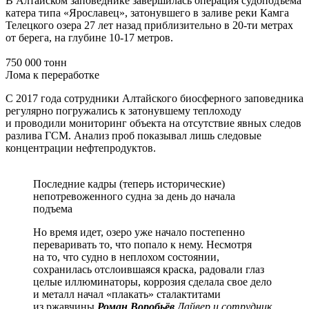
В Алтайском заповеднике завершилась операция судоподъёма
катера типа «Ярославец», затонувшего в заливе реки Камга
Телецкого озера 27 лет назад приблизительно в 20-ти метрах
от берега, на глубине 10-17 метров.
750 000 тонн
Лома к переработке
С 2017 года сотрудники Алтайского биосферного заповедника
регулярно погружались к затонувшему теплоходу
и проводили мониторинг объекта на отсутствие явных следов
разлива ГСМ. Анализ проб показывал лишь следовые
концентрации нефтепродуктов.
Последние кадры (теперь исторические)
непотревоженного судна за день до начала
подъема
Но время идет, озеро уже начало постепенно
переваривать то, что попало к нему. Несмотря
на то, что судно в неплохом состоянии,
сохранилась отслоившаяся краска, радовали глаз
целые иллюминаторы, коррозия сделала свое дело
и металл начал «плакать» сталактитами
из ржавчины
Роман Воробьёв
Дайвер и сотрудник