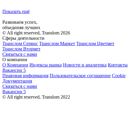
Показать ещё
Развиваем успех,
объединяя лучших
© All right reserved, Translom 2026
Сферы деятельности
Транслом Сервис
Транслом Маркет
Транслом Цветмет
Транслом Втормет
Связаться с нами
О компании
О Компании
Индексы рынка
Новости и аналитика
Контакты
Вакансии
5
Правовая информация
Пользовательское соглашение
Cookie
Документация
Связаться с нами
Вакансии
5
© All right reserved, Translom 2022