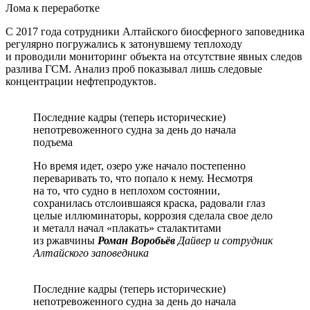
Лома к переработке
С 2017 года сотрудники Алтайского биосферного заповедника
регулярно погружались к затонувшему теплоходу
и проводили мониторинг объекта на отсутствие явных следов
разлива ГСМ. Анализ проб показывал лишь следовые
концентрации нефтепродуктов.
Последние кадры (теперь исторические)
непотревоженного судна за день до начала
подъема
Но время идет, озеро уже начало постепенно
переваривать то, что попало к нему. Несмотря
на то, что судно в неплохом состоянии,
сохранилась отслоившаяся краска, радовали глаз
целые иллюминаторы, коррозия сделала свое дело
и металл начал «плакать» сталактитами
из ржавчины
Роман Воробьёв
Дайвер и сотрудник
Алтайского заповедника
Последние кадры (теперь исторические)
непотревоженного судна за день до начала