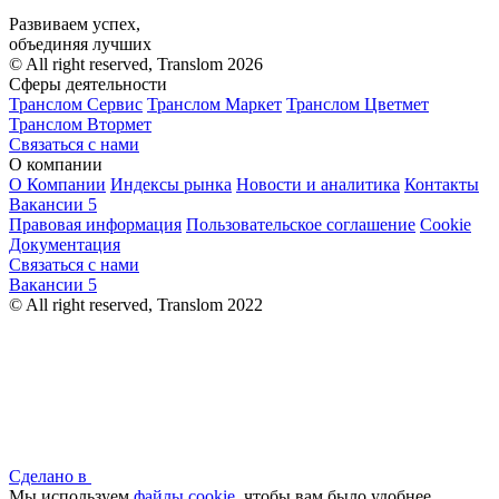
Развиваем успех,
объединяя лучших
© All right reserved, Translom 2026
Сферы деятельности
Транслом Сервис
Транслом Маркет
Транслом Цветмет
Транслом Втормет
Связаться с нами
О компании
О Компании
Индексы рынка
Новости и аналитика
Контакты
Вакансии
5
Правовая информация
Пользовательское соглашение
Cookie
Документация
Связаться с нами
Вакансии
5
© All right reserved, Translom 2022
Сделано в
Мы используем
файлы cookie
, чтобы вам было удобнее