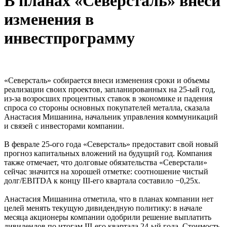
В планах «Северсталь» внеси
изменения в
инвестпрограмму
«Северсталь» собирается внеси изменения сроки и объемы
реализации своих проектов, запланированных на 25-ый год,
из-за возросших процентных ставок в экономике и падения
спроса со стороны основных покупателей металла, сказала
Анастасия Мишанина, начальник управления коммуникаций
и связей с инвесторами компании.
В феврале 25-ого года «Северсталь» предоставит свой новый
прогноз капитальных вложений на будущий год. Компания
также отмечает, что долговые обязательства «Северстали»
сейчас значится на хорошей отметке: соотношение чистый
долг/EBITDA к концу III-его квартала составило −0,25х.
Анастасия Мишанина отметила, что в планах компании нет
целей менять текущую дивидендную политику: в начале
месяца акционеры компании одобрили решение выплатить
дивидендов по итогам III-его квартала 24-ый года. Стоимость