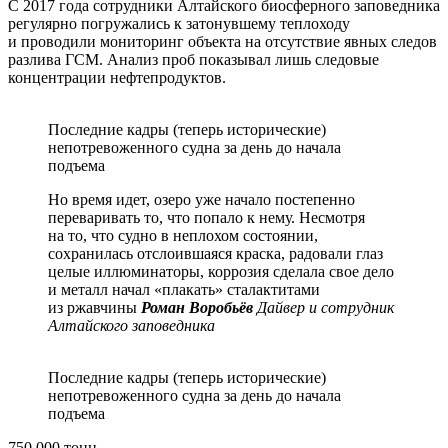
С 2017 года сотрудники Алтайского биосферного заповедника
регулярно погружались к затонувшему теплоходу
и проводили мониторинг объекта на отсутствие явных следов
разлива ГСМ. Анализ проб показывал лишь следовые
концентрации нефтепродуктов.
Последние кадры (теперь исторические)
непотревоженного судна за день до начала
подъема
Но время идет, озеро уже начало постепенно
переваривать то, что попало к нему. Несмотря
на то, что судно в неплохом состоянии,
сохранилась отслоившаяся краска, радовали глаз
целые иллюминаторы, коррозия сделала свое дело
и металл начал «плакать» сталактитами
из ржавчины
Роман Воробьёв
Дайвер и сотрудник
Алтайского заповедника
Последние кадры (теперь исторические)
непотревоженного судна за день до начала
подъема
750 000 тонн