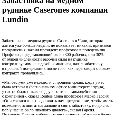
Забастовка на медном
руднике Caserones компании
Lundin
Забастовка на медном руднике Caserones в Чили, которая
длится уже больше недели, не показывает никаких признаков
прекращения, заявил президент профсоюза в понедельник.
Профсоюз, представляющий около 300 рабочих, или 30%
от общей численности рабочей силы на руднике,
контролируемом канадской компанией, начал забастовку
в прошлый понедельник после того, как переговоры о новом
контракте провалились.
«Мы бастуем уже неделю, и с прошлой среды, когда у нас
была встреча в (региональном офисе министерства труда),
у нас не было никакого другого типа взаимодействия
с компанией», сказал Reuters глава профсоюза Марко Гарсия.
«Они согласились представить нам предложение, чтобы иметь
возможность двигаться дальше и снять забастовку, но до сих
пор у нас не было никакого диалога», сказал Гарсия.
По словам Гарсии, рабочие готовы затянуть забастовку более