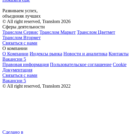
Развиваем успех,
объединяя лучших
© All right reserved, Translom 2026
Сферы деятельности
Транслом Сервис
Транслом Маркет
Транслом Цветмет
Транслом Втормет
Связаться с нами
О компании
О Компании
Индексы рынка
Новости и аналитика
Контакты
Вакансии
5
Правовая информация
Пользовательское соглашение
Cookie
Документация
Связаться с нами
Вакансии
5
© All right reserved, Translom 2022
Сделано в