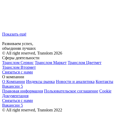
Показать ещё
Развиваем успех,
объединяя лучших
© All right reserved, Translom 2026
Сферы деятельности
Транслом Сервис
Транслом Маркет
Транслом Цветмет
Транслом Втормет
Связаться с нами
О компании
О Компании
Индексы рынка
Новости и аналитика
Контакты
Вакансии
5
Правовая информация
Пользовательское соглашение
Cookie
Документация
Связаться с нами
Вакансии
5
© All right reserved, Translom 2022