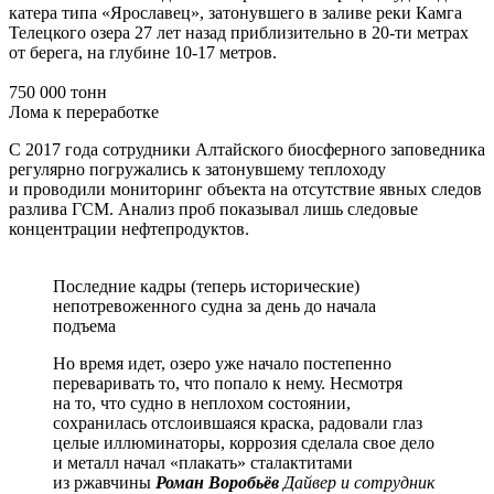
катера типа «Ярославец», затонувшего в заливе реки Камга
Телецкого озера 27 лет назад приблизительно в 20-ти метрах
от берега, на глубине 10-17 метров.
750 000 тонн
Лома к переработке
С 2017 года сотрудники Алтайского биосферного заповедника
регулярно погружались к затонувшему теплоходу
и проводили мониторинг объекта на отсутствие явных следов
разлива ГСМ. Анализ проб показывал лишь следовые
концентрации нефтепродуктов.
Последние кадры (теперь исторические)
непотревоженного судна за день до начала
подъема
Но время идет, озеро уже начало постепенно
переваривать то, что попало к нему. Несмотря
на то, что судно в неплохом состоянии,
сохранилась отслоившаяся краска, радовали глаз
целые иллюминаторы, коррозия сделала свое дело
и металл начал «плакать» сталактитами
из ржавчины
Роман Воробьёв
Дайвер и сотрудник