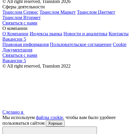
© All right reserved, Translom 2026
Сферы деятельности
Транслом Сервис
Транслом Маркет
Транслом Цветмет
Транслом Втормет
Связаться с нами
О компании
О Компании
Индексы рынка
Новости и аналитика
Контакты
Вакансии
5
Правовая информация
Пользовательское соглашение
Cookie
Документация
Связаться с нами
Вакансии
5
© All right reserved, Translom 2022
Сделано в
Мы используем
файлы cookie
, чтобы вам было удобнее
пользоваться сайтом
Хорошо