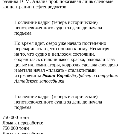
разлива ГСМ. Анализ проб показывал лишь следовые
концентрации нефтепродуктов.
Последние кадры (теперь исторические)
непотревоженного судна за день до начала
подъема
Но время идет, озеро уже начало постепенно
переваривать то, что попало к нему. Несмотря
на то, что судно в неплохом состоянии,
сохранилась отслоившаяся краска, радовали глаз
целые иллюминаторы, коррозия сделала свое дело
и металл начал «плакать» сталактитами
из ржавчины
Роман Воробьёв
Дайвер и сотрудник
Алтайского заповедника
Последние кадры (теперь исторические)
непотревоженного судна за день до начала
подъема
750 000 тонн
Лома к переработке
750 000 тонн
Лома к переработке