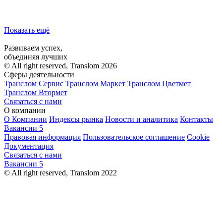
Показать ещё
Развиваем успех,
объединяя лучших
© All right reserved, Translom 2026
Сферы деятельности
Транслом Сервис
Транслом Маркет
Транслом Цветмет
Транслом Втормет
Связаться с нами
О компании
О Компании
Индексы рынка
Новости и аналитика
Контакты
Вакансии
5
Правовая информация
Пользовательское соглашение
Cookie
Документация
Связаться с нами
Вакансии
5
© All right reserved, Translom 2022