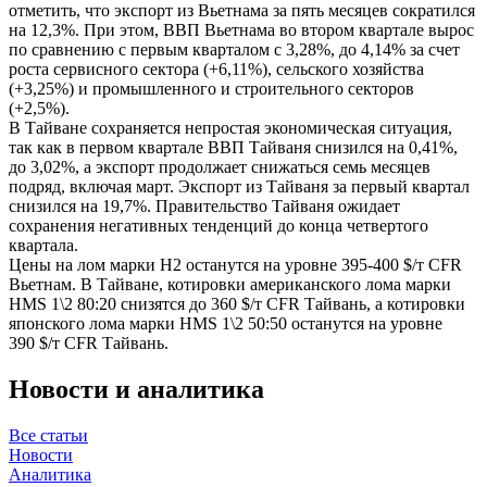
отметить, что экспорт из Вьетнама за пять месяцев сократился
на 12,3%. При этом, ВВП Вьетнама во втором квартале вырос
по сравнению с первым кварталом с 3,28%, до 4,14% за счет
роста сервисного сектора (+6,11%), сельского хозяйства
(+3,25%) и промышленного и строительного секторов
(+2,5%).
В Тайване сохраняется непростая экономическая ситуация,
так как в первом квартале ВВП Тайваня снизился на 0,41%,
до 3,02%, а экспорт продолжает снижаться семь месяцев
подряд, включая март. Экспорт из Тайваня за первый квартал
снизился на 19,7%. Правительство Тайваня ожидает
сохранения негативных тенденций до конца четвертого
квартала.
Цены на лом марки Н2 останутся на уровне 395-400 $/т CFR
Вьетнам. В Тайване, котировки американского лома марки
HMS 1\2 80:20 снизятся до 360 $/т CFR Тайвань, а котировки
японского лома марки HMS 1\2 50:50 останутся на уровне
390 $/т CFR Тайвань.
Новости и аналитика
Все статьи
Новости
Аналитика