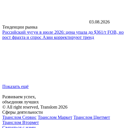
03.08.2026
Тенденции рынка
Российский чугун в июле 2026: цена упала до $361/т FOB, но
рост фрахта и спрос Азии корректируют тренд
Показать ещё
Развиваем успех,
объединяя лучших
© All right reserved, Translom 2026
Сферы деятельности
Транслом Сервис
Транслом Маркет
Транслом Цветмет
Транслом Втормет
Связаться с нами