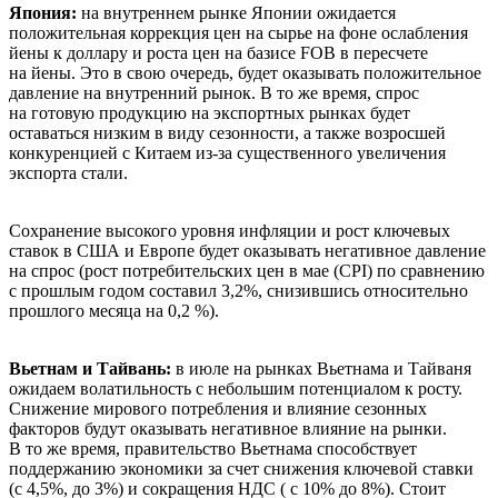
Япония:
на внутреннем рынке Японии ожидается
положительная коррекция цен на сырье на фоне ослабления
йены к доллару и роста цен на базисе FOB в пересчете
на йены. Это в свою очередь, будет оказывать положительное
давление на внутренний рынок. В то же время, спрос
на готовую продукцию на экспортных рынках будет
оставаться низким в виду сезонности, а также возросшей
конкуренцией с Китаем из-за существенного увеличения
экспорта стали.
Сохранение высокого уровня инфляции и рост ключевых
ставок в США и Европе будет оказывать негативное давление
на спрос (рост потребительских цен в мае (CPI) по сравнению
с прошлым годом составил 3,2%, снизившись относительно
прошлого месяца на 0,2 %).
Вьетнам и Тайвань:
в июле на рынках Вьетнама и Тайваня
ожидаем волатильность с небольшим потенциалом к росту.
Снижение мирового потребления и влияние сезонных
факторов будут оказывать негативное влияние на рынки.
В то же время, правительство Вьетнама способствует
поддержанию экономики за счет снижения ключевой ставки
(с 4,5%, до 3%) и сокращения НДС ( с 10% до 8%). Стоит