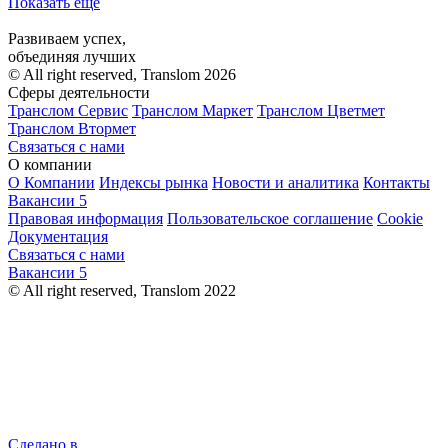
Показать ещё
Развиваем успех,
объединяя лучших
© All right reserved, Translom 2026
Сферы деятельности
Транслом Сервис
Транслом Маркет
Транслом Цветмет
Транслом Втормет
Связаться с нами
О компании
О Компании
Индексы рынка
Новости и аналитика
Контакты
Вакансии
5
Правовая информация
Пользовательское соглашение
Cookie
Документация
Связаться с нами
Вакансии
5
© All right reserved, Translom 2022
Сделано в