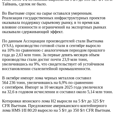
Тайвань, сделок не было.
Во Вьетнаме спрос на сырье оставался умеренным.
Реализация государственных инфраструктурных проектов
оказывала поддержку сырьевому рынку, в то время как
влияние сезонности и ограничений на экспортных рынках
оказывали сдерживающий эффект.
По данным Ассоциации производителей стали Вьетнама
(VSA), производство готовой стали в сентябре выросло
на 10% по сравнению с аналогичным периодом прошлого
года до 2,63 млн тонн. За первые девять месяцев объем
производства стали достиг почти 23,9 млн тонн,
увеличившись на 9%, что свидетельствует об устойчивом
восстановлении сталелитейной промышленности.
В октябре импорт лома черных металлов составил
564 236 тонн, увеличившись на 6,9% по сравнению
с сентябрем. Импорт за 10 месяцев 2025 года увеличился
на 32,6 в годовом исчислении и составил около 5,14 млн тонн.
Котировки японского лома H2 выросли на 5 $/т до 325 $/т
CFR Вьетнам. Предложение американского контейнерного
лома HMS I/II 80:20 выросло на 5 $/т до 350 $/т CFR Вьетнам.