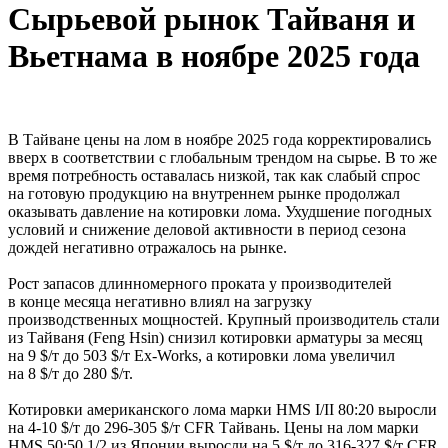
Сырьевой рынок Тайваня и
Вьетнама в ноябре 2025 года
В Тайване цены на лом в ноябре 2025 года корректировались
вверх в соответствии с глобальным трендом на сырье. В то же
время потребность оставалась низкой, так как слабый спрос
на готовую продукцию на внутреннем рынке продолжал
оказывать давление на котировки лома. Ухудшение погодных
условий и снижение деловой активности в период сезона
дождей негативно отражалось на рынке.
Рост запасов длинномерного проката у производителей
в конце месяца негативно влиял на загрузку
производственных мощностей. Крупный производитель стали
из Тайваня (Feng Hsin) снизил котировки арматуры за месяц
на 9 $/т до 503 $/т Ex-Works, а котировки лома увеличил
на 8 $/т до 280 $/т.
Котировки американского лома марки HMS I/II 80:20 выросли
на 4-10 $/т до 296-305 $/т CFR Тайвань. Цены на лом марки
HMS 50:50 1/2 из Японии выросли на 5 $/т до 316-327 $/т CFR