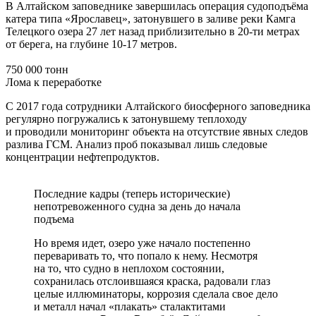
В Алтайском заповеднике завершилась операция судоподъёма
катера типа «Ярославец», затонувшего в заливе реки Камга
Телецкого озера 27 лет назад приблизительно в 20-ти метрах
от берега, на глубине 10-17 метров.
750 000 тонн
Лома к переработке
С 2017 года сотрудники Алтайского биосферного заповедника
регулярно погружались к затонувшему теплоходу
и проводили мониторинг объекта на отсутствие явных следов
разлива ГСМ. Анализ проб показывал лишь следовые
концентрации нефтепродуктов.
Последние кадры (теперь исторические)
непотревоженного судна за день до начала
подъема
Но время идет, озеро уже начало постепенно
переваривать то, что попало к нему. Несмотря
на то, что судно в неплохом состоянии,
сохранилась отслоившаяся краска, радовали глаз
целые иллюминаторы, коррозия сделала свое дело
и металл начал «плакать» сталактитами