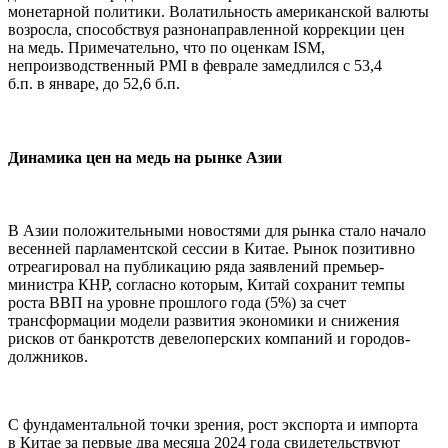
монетарной политики. Волатильность американской валюты
возросла, способствуя разнонаправленной коррекции цен
на медь. Примечательно, что по оценкам ISM,
непроизводственный PMI в феврале замедлился с 53,4
б.п. в январе, до 52,6 б.п.
Динамика цен на медь на рынке Азии
В Азии положительными новостями для рынка стало начало
весенней парламентской сессии в Китае. Рынок позитивно
отреагировал на публикацию ряда заявлений премьер-
министра КНР, согласно которым, Китай сохранит темпы
роста ВВП на уровне прошлого года (5%) за счет
трансформации модели развития экономики и снижения
рисков от банкротств девелоперских компаний и городов-
должников.
С фундаментальной точки зрения, рост экспорта и импорта
в Китае за первые два месяца 2024 года свидетельствуют