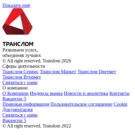
Показать ещё
Развиваем успех,
объединяя лучших
© All right reserved, Translom 2026
Сферы деятельности
Транслом Сервис
Транслом Маркет
Транслом Цветмет
Транслом Втормет
Связаться с нами
О компании
О Компании
Индексы рынка
Новости и аналитика
Контакты
Вакансии
5
Правовая информация
Пользовательское соглашение
Cookie
Документация
Связаться с нами
Вакансии
5
© All right reserved, Translom 2022