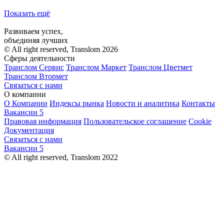
Показать ещё
Развиваем успех,
объединяя лучших
© All right reserved, Translom 2026
Сферы деятельности
Транслом Сервис
Транслом Маркет
Транслом Цветмет
Транслом Втормет
Связаться с нами
О компании
О Компании
Индексы рынка
Новости и аналитика
Контакты
Вакансии
5
Правовая информация
Пользовательское соглашение
Cookie
Документация
Связаться с нами
Вакансии
5
© All right reserved, Translom 2022