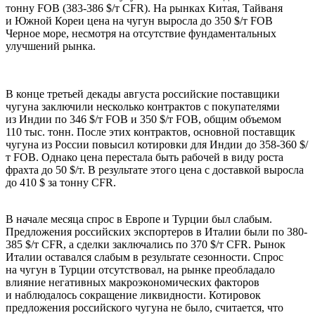
тонну FOB (383-386 $/т CFR). На рынках Китая, Тайваня
и Южной Кореи цена на чугун выросла до 350 $/т FOB
Черное море, несмотря на отсутствие фундаментальных
улучшений рынка.
В конце третьей декады августа российские поставщики
чугуна заключили несколько контрактов с покупателями
из Индии по 346 $/т FOB и 350 $/т FOB, общим объемом
110 тыс. тонн. После этих контрактов, основной поставщик
чугуна из России повысил котировки для Индии до 358-360 $/
т FOB. Однако цена перестала быть рабочей в виду роста
фрахта до 50 $/т. В результате этого цена с доставкой выросла
до 410 $ за тонну CFR.
В начале месяца спрос в Европе и Турции был слабым.
Предложения российских экспортеров в Италии были по 380-
385 $/т CFR, а сделки заключались по 370 $/т CFR. Рынок
Италии оставался слабым в результате сезонности. Спрос
на чугун в Турции отсутствовал, на рынке преобладало
влияние негативных макроэкономических факторов
и наблюдалось сокращение ликвидности. Котировок
предложения российского чугуна не было, считается, что